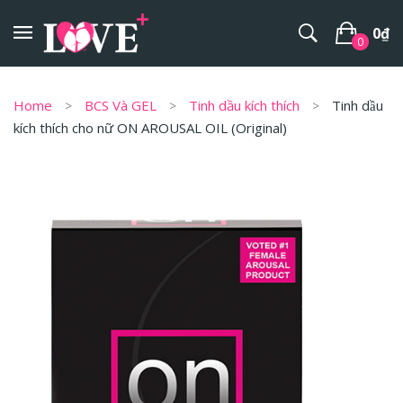
0
₫
0
No products in the cart.
Home
BCS Và GEL
Tinh dầu kích thích
Tinh dầu
kích thích cho nữ ON AROUSAL OIL (Original)