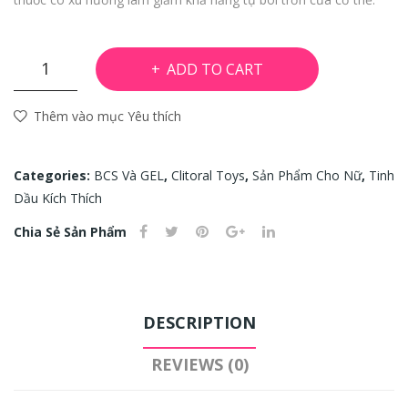
Pur
VE
e &
NSE
Cle
|
Tinh
ADD TO CART
an
WO
dầu
Foa
RL
kích
Thêm vào mục Yêu thích
thích
min
D
cho
g
BES
nữ
Categories:
BCS Và GEL
,
Clitoral Toys
,
Sản Phẩm Cho Nữ
,
Tinh
Cle
T
ON
Dầu Kích Thích
ane
SEL
AROUSAL
r –
LER
Chia Sẻ Sản Phẩm
OIL
4oz
(Original)
/11
quantity
8ml
DESCRIPTION
REVIEWS (0)