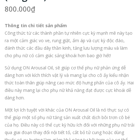
vệ
Má
800.000
₫
sinh
y
đồ
Run
Thông tin chi tiết sản phẩm
chơi
g
Công thức từ các thành phần tự nhiên cực kỳ mạnh mẽ này tạo
ngư
Quầ
ra một cảm giác vo ve, rung giật, ấm áp và cực kỳ độc đáo,
ời
n
đánh thức các đầu dây thần kinh, tăng lưu lượng máu và làm
lớn
Chi
cho phụ nữ có cảm giác sảng khoái hơn bao giờ hết!
dạn
p
Sử dụng ON Arousal Oil, sẽ giúp cơ thể phụ nữ phản ứng dễ
g
Điề
dàng hơn với kích thích vật lý và mang lại cho cô ấy kiểu nhận
xịt
u
thức toàn thân giúp nâng cao mức độ hưng phấn của cô ấy. Hai
|
Khi
điều này mang lại cho phụ nữ khả năng đạt được cực khoái dễ
Ada
ển
dàng hơn.
m &
Từ
Một lợi ích tuyệt vời khác của ON Arousal Oil là nó thực sự có
Eve
Xa
thể giúp một số phụ nữ tăng sản xuất chất dịch bôi trơn cô bé
| 4
|
của họ. Điều này có thể cực kỳ hữu ích đối với những phụ nữ trải
In 1
LO
qua giai đoạn thay đổi nội tiết tố, cắt bỏ tử cung hoặc dùng
thuốc có xu hướng làm giảm khả năng tự bôi trơn của cơ thể.