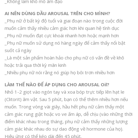
_Không làm khô mô âm đạo
AI NÊN DÙNG DẦU AROUSAL TRÊN CHO MÌNH?
_Phụ nữ ở bất kỳ độ tuổi và giai đoạn nào trong cuộc đời
muốn cảm thấy nhiều cảm giác hơn khi quan hệ tình dục
_Phụ nữ muốn đạt cực khoái nhanh hơn hoặc mạnh hơn
_Phụ nữ muốn sử dụng nó hàng ngày để cảm thấy nổi bật
suốt cả ngày
_Là một sản phẩm hoàn hảo cho phụ nữ có vấn đề về khô
hoặc trải qua thời kỳ mãn kinh
_Nhiều phụ nữ nói rằng nó giúp họ bôi trơn nhiều hơn
LÀM THẾ NÀO ĐỂ ÁP DỤNG CHO AROUSAL Oil?
Nhỏ 1-2 giọt vào ngón tay và xoa bóp trực tiếp lên hạt le
(Clitorit) âm vật. Sau 5 phút, bạn có thể thêm nhiều hơn nếu
muốn. Trong vòng vài giây, hầu hết phụ nữ cảm thấy một
cảm giác rung giật hoặc vo ve ấm áp, dễ chịu (vào những thời
điểm khác nhau trong tháng, phụ nữ cảm thấy những lượng
cảm giác khác nhau do sự dao động về hormone của họ).
Hiệu ứng có thể kéo dài đến 45 phút.