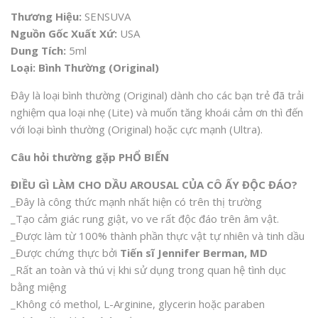
Thương Hiệu:
SENSUVA
Nguồn Gốc Xuất Xứ:
USA
Dung Tích:
5ml
Loại: Bình Thường (Original)
Đây là loại bình thường (Original) dành cho các bạn trẻ đã trải
nghiệm qua loại nhẹ (Lite) và muốn tăng khoái cảm ơn thì đến
với loại bình thường (Original) hoặc cực mạnh (Ultra).
Câu hỏi thường gặp PHỔ BIẾN
ĐIỀU GÌ LÀM CHO DẦU AROUSAL CỦA CÔ ẤY ĐỘC ĐÁO?
_Đây là công thức mạnh nhất hiện có trên thị trường
_Tạo cảm giác rung giật, vo ve rất độc đáo trên âm vật.
_Được làm từ 100% thành phần thực vật tự nhiên và tinh dầu
_Được chứng thực bởi
Tiến sĩ Jennifer Berman, MD
_Rất an toàn và thú vị khi sử dụng trong quan hệ tình dục
bằng miệng
_Không có methol, L-Arginine, glycerin hoặc paraben