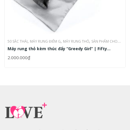
,
,
,
50 SẮC THÁI
MÁY RUNG ĐIỂM G
MÁY RUNG THỎ
SẢN PHẨM CHO
,
Máy rung thỏ kèm thúc đẩy “Greedy Girl” | Fifty
CẶP ĐÔI
SẢN PHẨM CHO NỮ
Shades of Grey
2.000.000
₫