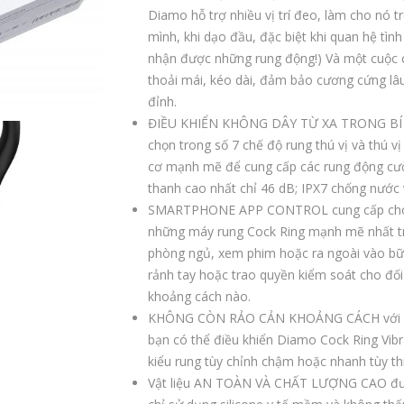
Diamo hỗ trợ nhiều vị trí đeo, làm cho nó 
mình, khi dạo đầu, đặc biệt khi quan hệ tìn
nhận được những rung động!) Và một cuộc 
thoải mái, kéo dài, đảm bảo cương cứng lâu 
đỉnh.
ĐIỀU KHIỂN KHÔNG DÂY TỪ XA TRONG BÍ MẬT
chọn trong số 7 chế độ rung thú vị và thú v
cơ mạnh mẽ để cung cấp các rung động cư
thanh cao nhất chỉ 46 dB; IPX7 chống nước v
SMARTPHONE APP CONTROL cung cấp cho bạ
những máy rung Cock Ring mạnh mẽ nhất trê
phòng ngủ, xem phim hoặc ra ngoài vào bữa
rảnh tay hoặc trao quyền kiểm soát cho đối
khoảng cách nào.
KHÔNG CÒN RẢO CẢN KHOẢNG CÁCH với ứng 
bạn có thể điều khiển Diamo Cock Ring Vibrat
kiểu rung tùy chỉnh chậm hoặc nhanh tùy th
Vật liệu AN TOÀN VÀ CHẤT LƯỢNG CAO đượ