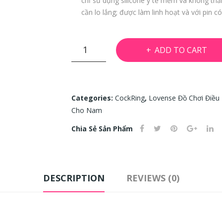
chỉ sử dụng silicone y tế mềm và không th
cần lo lắng; được làm linh hoạt và với pin có
Diamo
ADD TO CART
-
CockRing
Điều
Khiển
Categories:
CockRing
,
Lovense Đồ Chơi Điều 
Từ
Cho Nam
Xa
Chia Sẻ Sản Phẩm
Cho
Nam
Giới
|
DESCRIPTION
REVIEWS (0)
LOVENSE
|
WORLD
FIRST