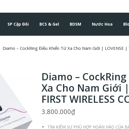
SP Cặp Đôi
BCS & Gel
BDSM
Nước Hoa
Bl
Diamo – CockRing Điều Khiển Từ Xa Cho Nam Giới | LOVEN
Diamo – CockRing
Xa Cho Nam Giới 
FIRST WIRELESS 
3.800.000
₫
TÌM KIẾM SỰ PHÙ HỢP HOÀN HẢO CỦA BẠN