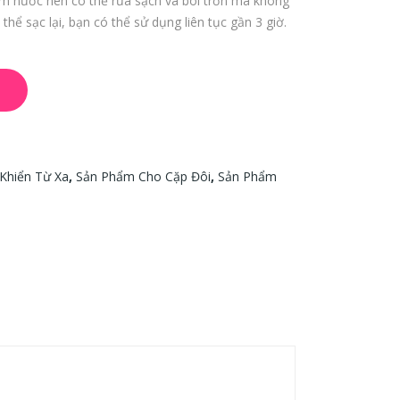
ấm nước nên có thể rửa sạch và bôi trơn mà không
(12
Foa
 thể sạc lại, bạn có thể sử dụng liên tục gần 3 giờ.
cái/
min
hộp
g
)
Cle
ane
r –
4oz
Khiển Từ Xa
,
Sản Phẩm Cho Cặp Đôi
,
Sản Phẩm
/11
8ml