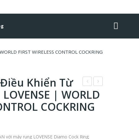
og
SE | WORLD FIRST WIRELESS CONTROL COCKRING
 Điều Khiển Từ
ao
ung
| LOVENSE | WORLD
Cao
dịch
CONTROL COCKRING
Su
vệ
LEL
sinh
O
đồ
HE
chơi
 với máy rung LOVENSE Diamo Cock Ring;