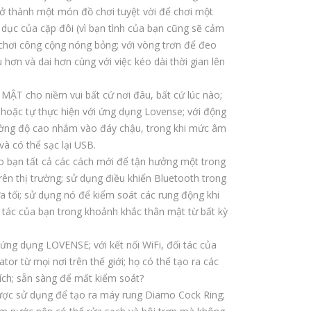
X –
ngư
trở thành một món đồ chơi tuyệt vời để chơi một
Siêu
ời
h dục của cặp đôi (vì bạn tình của bạn cũng sẽ cảm
chơi công cộng nóng bỏng; với vòng trơn để đeo
Mỏ
lớn
hơn và dai hơn cùng với việc kéo dài thời gian lên
ng
dạn
Với
g
 cho niềm vui bất cứ nơi đâu, bất cứ lúc nào;
Cấu
xịt
ị hoặc tự thực hiện với ứng dụng Lovense; với động
Trú
|
ờng độ cao nhắm vào đáy chậu, trong khi mức âm
c
Ada
à có thể sạc lại USB.
n tất cả các cách mới để tận hưởng một trong
Lục
m &
n thị trường; sử dụng điều khiển Bluetooth trong
Giá
Eve
 tối; sử dụng nó để kiểm soát các rung động khi
c
| 4
 tác của bạn trong khoảnh khắc thân mật từ bất kỳ
Bền
In 1
Nhấ
Pur
dụng LOVENSE; với kết nối WiFi, đối tác của
t
e &
or từ mọi nơi trên thế giới; họ có thể tạo ra các
ích; sẵn sàng để mất kiểm soát?
Thế
Cle
c sử dụng để tạo ra máy rung Diamo Cock Ring;
Giới
an