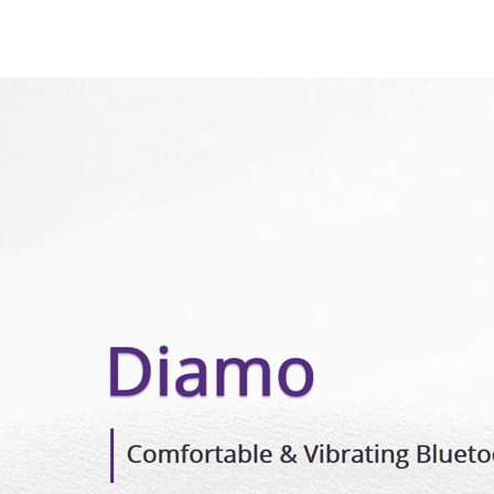
WIRELESS
CONTROL
COCKRING
quantity