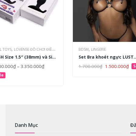
,
,
L TOYS
LOVENSE ĐỒ CHƠI ĐIỀU
BDSM
LINGERIE
,
H Size 1.5″ (38mm) và Size
Set Bra khoét ngực LUST
ỂN TỪ XA
MÁY RUNG ĐIỀU KHIỂN
5″(44.5mm) – Đồ Chơi Hậu
‘Luna’ táo bạo | Đồ ngủ s
,
,
XA
SẢN PHẨM CHO CẶP ĐÔI
SẢN
00.000
₫
–
3.350.000
₫
1.700.000
₫
1.500.000
₫
S
ADD TO CART
 điều khiển từ xa |
| BDSM Lingerie
M CHO NỮ
ENSE | WORLD BEST
le
ECT OPTIONS
LER
Danh Mục
Đă