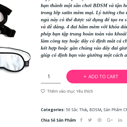
bạn thành một sân chơi BDSM và tận h
trong lớp satin mềm mại. Lý tưởng cho
ngủ này có thể được sử dụng để tạo ra 
và dễ dàng. 4 đai hãm mềm với khóa dán
phép bạn tập trung hoàn toàn vào khoái
làm còng tay hoặc dây cố định mắt cá 
kết hợp hoặc gắn chúng vào dây đai giư
giúp cố định bạn vào giường một cách a
Bộ
ADD TO CART
cột
tay
Thêm vào mục Yêu thích
chân
kết
hợp
Categories:
50 Sắc Thái
,
BDSM
,
Sản Phẩm C
dây
Chia Sẻ Sản Phẩm
cố