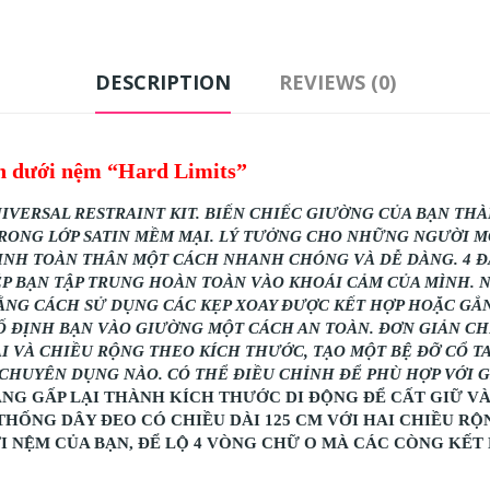
định
dưới
nệm
DESCRIPTION
REVIEWS (0)
“Hard
Limits”
|
nh dưới nệm “Hard Limits”
Fifty
Shades
NIVERSAL RESTRAINT KIT. BIẾN CHIẾC GIƯỜNG CỦA BẠN T
of
RONG LỚP SATIN MỀM MẠI. LÝ TƯỞNG CHO NHỮNG NGƯỜI MỚ
Grey
ĐỊNH TOÀN THÂN MỘT CÁCH NHANH CHÓNG VÀ DỄ DÀNG. 4 Đ
P BẠN TẬP TRUNG HOÀN TOÀN VÀO KHOÁI CẢM CỦA MÌNH. N
quantity
BẰNG CÁCH SỬ DỤNG CÁC KẸP XOAY ĐƯỢC KẾT HỢP HOẶC GẮ
Ố ĐỊNH BẠN VÀO GIƯỜNG MỘT CÁCH AN TOÀN. ĐƠN GIẢN CH
I VÀ CHIỀU RỘNG THEO KÍCH THƯỚC, TẠO MỘT BỆ ĐỠ CỔ T
 CHUYÊN DỤNG NÀO. CÓ THỂ ĐIỀU CHỈNH ĐỂ PHÙ HỢP VỚI 
NG GẤP LẠI THÀNH KÍCH THƯỚC DI ĐỘNG ĐỂ CẤT GIỮ VÀ
THỐNG DÂY ĐEO CÓ CHIỀU DÀI 125 CM VỚI HAI CHIỀU R
ƯỚI NỆM CỦA BẠN, ĐỂ LỘ 4 VÒNG CHỮ O MÀ CÁC CÒNG KẾT