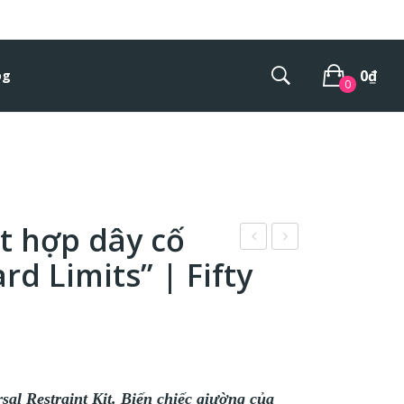
0
₫
og
0
No products in the cart.
ết hợp dây cố
áy
oi
d Limits” | Fifty
run
da
g
“Ple
thỏ
ase
kè
Sir”
m
|
sal Restraint Kit. Biến chiếc giường của