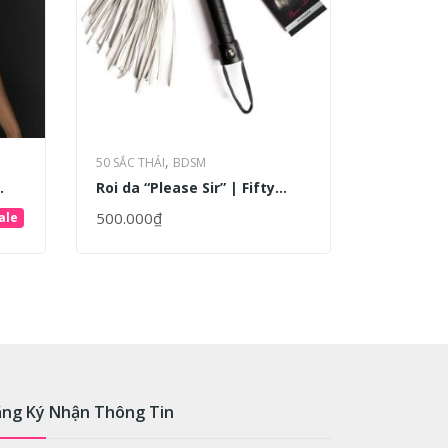
,
50 SẮC THÁI
BDSM
50 SẮC THÁ
Roi da “Please Sir” | Fifty
Kẹp Âm V
SẢN PHẨM 
exy
Shades of Grey
Sensation
CHO NỮ
500.000
₫
600.000
₫
ale
ADD TO CART
ADD TO 
Clamp | 
ng Ký Nhận Thông Tin